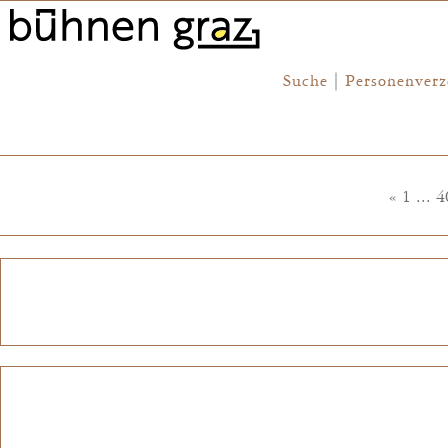
Suche
|
Personenverz
«
1
...
4