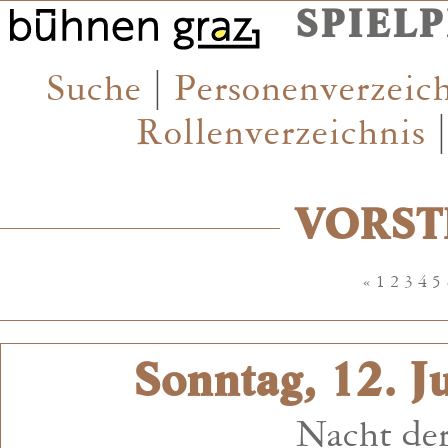
SPIEL
Suche
|
Personenverzeic
Rollenverzeichnis
VORST
«
1
2
3
4
5
Sonntag, 12. J
Nacht der