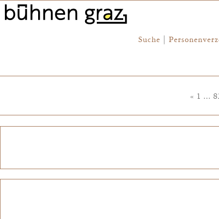
Suche
|
Personenverz
«
1
...
8